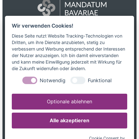
Wir verwenden Cookies!
Das Netzwerk
Diese Seite nutzt Website Tracking-Technologien von
Dritten, um ihre Dienste anzubieten, stetig zu
Partnerkanzleien
verbessern und Werbung entsprechend der Interessen
Karriere
der Nutzer anzuzeigen. Ich bin damit einverstanden
Kontakt
und kann meine Einwilligung jederzeit mit Wirkung für
die Zukunft widerrufen oder ändern.
Leistungen
Notwendig
Funktional
Steuerblog
Downloads
Optionale ablehnen
Tel. 0800 599699799
info@mandatum-bavariae.de
Alle akzeptieren
Jetzt Berater finden
Cookie Consent by