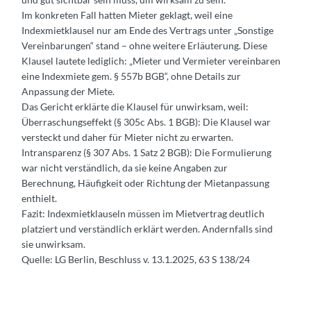
Im konkreten Fall hatten Mieter geklagt, weil eine
Indexmietklausel nur am Ende des Vertrags unter „Sonstige
Vereinbarungen“ stand – ohne weitere Erläuterung. Diese
Klausel lautete lediglich: „Mieter und Vermieter vereinbaren
eine Indexmiete gem. § 557b BGB“, ohne Details zur
Anpassung der Miete.
Das Gericht erklärte die Klausel für unwirksam, weil:
Überraschungseffekt (§ 305c Abs. 1 BGB): Die Klausel war
versteckt und daher für Mieter nicht zu erwarten.
Intransparenz (§ 307 Abs. 1 Satz 2 BGB): Die Formulierung
war nicht verständlich, da sie keine Angaben zur
Berechnung, Häufigkeit oder Richtung der Mietanpassung
enthielt.
Fazit: Indexmietklauseln müssen im Mietvertrag deutlich
platziert und verständlich erklärt werden. Andernfalls sind
sie unwirksam.
Quelle: LG Berlin, Beschluss v. 13.1.2025, 63 S 138/24