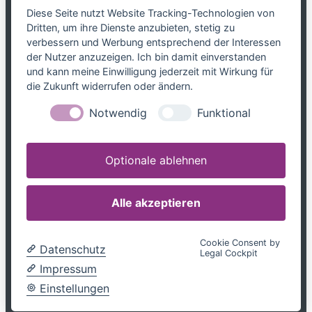
Das Netzwerk
Diese Seite nutzt Website Tracking-Technologien von
Dritten, um ihre Dienste anzubieten, stetig zu
Partnerkanzleien
verbessern und Werbung entsprechend der Interessen
Karriere
der Nutzer anzuzeigen. Ich bin damit einverstanden
Kontakt
und kann meine Einwilligung jederzeit mit Wirkung für
die Zukunft widerrufen oder ändern.
Leistungen
Notwendig
Funktional
Steuerblog
Downloads
Optionale ablehnen
Tel. 0800 599699799
info@mandatum-bavariae.de
Alle akzeptieren
Jetzt Berater finden
Cookie Consent by
Datenschutz
Legal Cockpit
Impressum
|
Datenschutz
Impressum
Einstellungen