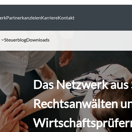
erk
Partnerkanzleien
Karriere
Kontakt
Steuerblog
Downloads
Das Netzwerk aus 
Rechtsanwälten u
Wirtschaftsprüfer