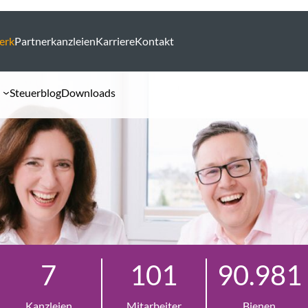
erk
Partnerkanzleien
Karriere
Kontakt
Steuerblog
Downloads
7
101
90.981
Kanzleien
Mitarbeiter
Bienen