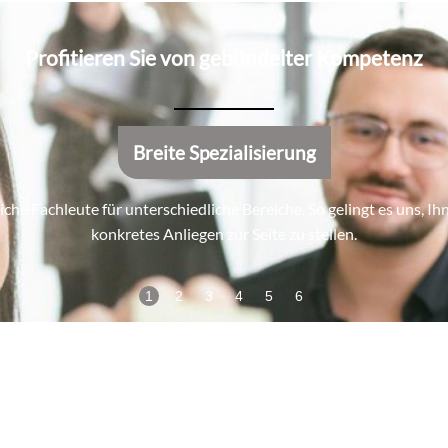
Profitieren Sie von gebündelter Kompetenz
Breite Spezialisierung
che Fachleute für unterschiedliche Bereiche. So gelingt es uns, I
konkretes Anliegen zur Seite zu stellen.
1
2
3
4
5
6