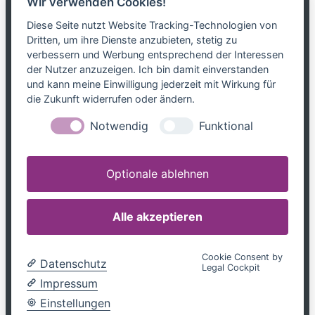
Wir verwenden Cookies!
Das Netzwerk
Diese Seite nutzt Website Tracking-Technologien von
Dritten, um ihre Dienste anzubieten, stetig zu
Partnerkanzleien
verbessern und Werbung entsprechend der Interessen
Karriere
der Nutzer anzuzeigen. Ich bin damit einverstanden
Kontakt
und kann meine Einwilligung jederzeit mit Wirkung für
die Zukunft widerrufen oder ändern.
Leistungen
Notwendig
Funktional
Steuerblog
Downloads
Optionale ablehnen
Tel. 0800 599699799
info@mandatum-bavariae.de
Alle akzeptieren
Jetzt Berater finden
Cookie Consent by
Datenschutz
Legal Cockpit
Impressum
|
Datenschutz
Impressum
Einstellungen