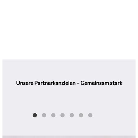
Begleitung bei Bankgesprächen und
Investorengespächen
aktienrechtliche Grundüngsprüfungen
Unterstützung bei Kauf von Unternehmen
Bewertung im Rahmen von Umstrukturierungen,
Fusionen, etc.
Unsere Partnerkanzleien – Gemeinsam stark