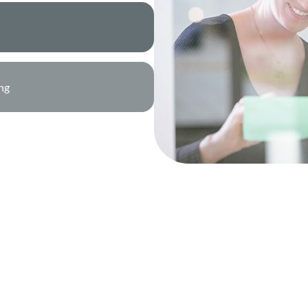
hfolge
ng