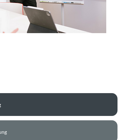
g
tung
ung