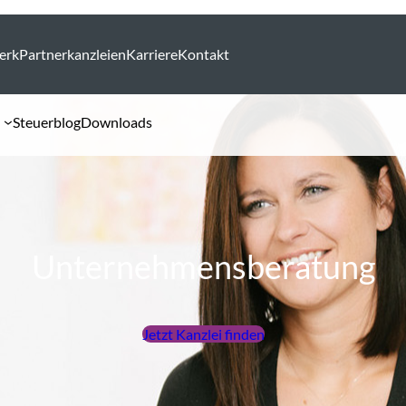
erk
Partnerkanzleien
Karriere
Kontakt
Steuerblog
Downloads
Unternehmensberatung
Jetzt Kanzlei finden