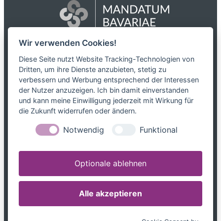
Wir verwenden Cookies!
Das Netzwerk
Diese Seite nutzt Website Tracking-Technologien von
Dritten, um ihre Dienste anzubieten, stetig zu
Partnerkanzleien
verbessern und Werbung entsprechend der Interessen
Karriere
der Nutzer anzuzeigen. Ich bin damit einverstanden
Kontakt
und kann meine Einwilligung jederzeit mit Wirkung für
die Zukunft widerrufen oder ändern.
Leistungen
Notwendig
Funktional
Steuerblog
Downloads
Optionale ablehnen
Tel. 0800 599699799
info@mandatum-bavariae.de
Alle akzeptieren
Jetzt Berater finden