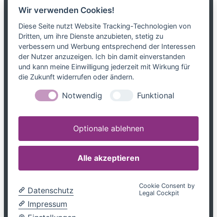
Wir verwenden Cookies!
Das Netzwerk
Diese Seite nutzt Website Tracking-Technologien von
Dritten, um ihre Dienste anzubieten, stetig zu
Partnerkanzleien
verbessern und Werbung entsprechend der Interessen
Karriere
der Nutzer anzuzeigen. Ich bin damit einverstanden
Kontakt
und kann meine Einwilligung jederzeit mit Wirkung für
die Zukunft widerrufen oder ändern.
Leistungen
Notwendig
Funktional
Steuerblog
Downloads
Optionale ablehnen
Tel. 0800 599699799
info@mandatum-bavariae.de
Alle akzeptieren
Jetzt Berater finden
Cookie Consent by
Datenschutz
Legal Cockpit
Impressum
|
Datenschutz
Impressum