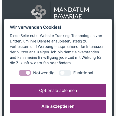
Wir verwenden Cookies!
Das Netzwerk
Diese Seite nutzt Website Tracking-Technologien von
Dritten, um ihre Dienste anzubieten, stetig zu
Partnerkanzleien
verbessern und Werbung entsprechend der Interessen
Karriere
der Nutzer anzuzeigen. Ich bin damit einverstanden
Kontakt
und kann meine Einwilligung jederzeit mit Wirkung für
die Zukunft widerrufen oder ändern.
Leistungen
Notwendig
Funktional
Steuerblog
Downloads
Optionale ablehnen
Tel. 0800 599699799
info@mandatum-bavariae.de
Alle akzeptieren
Jetzt Berater finden