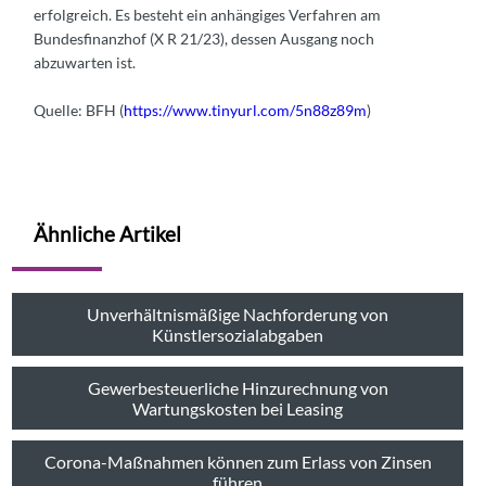
erfolgreich. Es besteht ein anhängiges Verfahren am
Bundesfinanzhof (X R 21/23), dessen Ausgang noch
abzuwarten ist.
Quelle: BFH (
https://www.tinyurl.com/5n88z89m
)
Ähnliche Artikel
Unverhältnismäßige Nachforderung von
Künstlersozialabgaben
Gewerbesteuerliche Hinzurechnung von
Wartungskosten bei Leasing
Corona-Maßnahmen können zum Erlass von Zinsen
führen