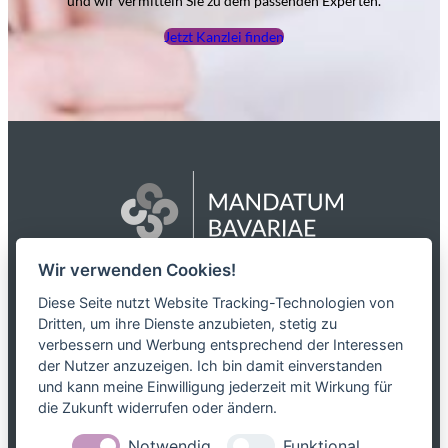
und wir vermitteln Sie zu dem passenden Experten.
Jetzt Kanzlei finden
Wir verwenden Cookies!
Das Netzwerk
Diese Seite nutzt Website Tracking-Technologien von
Dritten, um ihre Dienste anzubieten, stetig zu
Partnerkanzleien
verbessern und Werbung entsprechend der Interessen
Karriere
der Nutzer anzuzeigen. Ich bin damit einverstanden
Kontakt
und kann meine Einwilligung jederzeit mit Wirkung für
die Zukunft widerrufen oder ändern.
Leistungen
Notwendig
Funktional