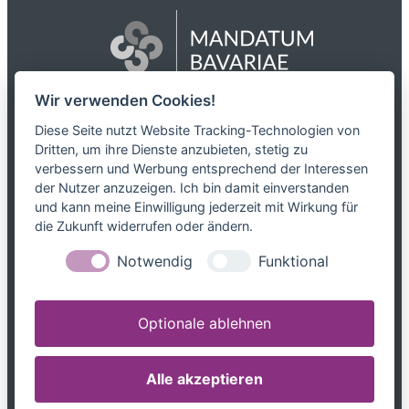
Wir verwenden Cookies!
Das Netzwerk
Diese Seite nutzt Website Tracking-Technologien von
Dritten, um ihre Dienste anzubieten, stetig zu
Partnerkanzleien
verbessern und Werbung entsprechend der Interessen
Karriere
der Nutzer anzuzeigen. Ich bin damit einverstanden
Kontakt
und kann meine Einwilligung jederzeit mit Wirkung für
die Zukunft widerrufen oder ändern.
Leistungen
Notwendig
Funktional
Steuerblog
Downloads
Optionale ablehnen
Tel. 0800 599699799
info@mandatum-bavariae.de
Alle akzeptieren