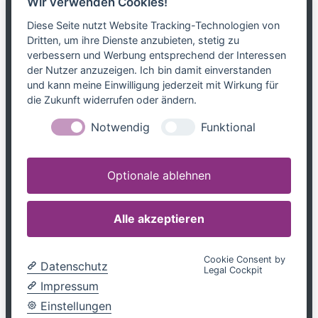
Wir verwenden Cookies!
Das Netzwerk
Diese Seite nutzt Website Tracking-Technologien von
Dritten, um ihre Dienste anzubieten, stetig zu
Partnerkanzleien
verbessern und Werbung entsprechend der Interessen
Karriere
der Nutzer anzuzeigen. Ich bin damit einverstanden
Kontakt
und kann meine Einwilligung jederzeit mit Wirkung für
die Zukunft widerrufen oder ändern.
Leistungen
Notwendig
Funktional
Steuerblog
Downloads
Optionale ablehnen
Tel. 0800 599699799
info@mandatum-bavariae.de
Alle akzeptieren
Jetzt Berater finden
Cookie Consent by
Datenschutz
Legal Cockpit
Impressum
|
Datenschutz
Impressum
Einstellungen