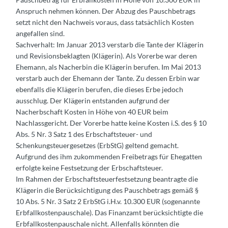
Anspruch nehmen können. Der Abzug des Pauschbetrags
setzt nicht den Nachweis voraus, dass tatsächlich Kosten
angefallen sind.
Sachverhalt: Im Januar 2013 verstarb die Tante der Klägerin
und Revisionsbeklagten (Klägerin). Als Vorerbe war deren
Ehemann, als Nacherbin die Klägerin berufen. Im Mai 2013
verstarb auch der Ehemann der Tante. Zu dessen Erbin war
ebenfalls die Klägerin berufen, die dieses Erbe jedoch
ausschlug. Der Klägerin entstanden aufgrund der
Nacherbschaft Kosten in Höhe von 40 EUR beim
Nachlassgericht. Der Vorerbe hatte keine Kosten i.S. des § 10
Abs. 5 Nr. 3 Satz 1 des Erbschaftsteuer- und
Schenkungsteuergesetzes (ErbStG) geltend gemacht.
Aufgrund des ihm zukommenden Freibetrags für Ehegatten
erfolgte keine Festsetzung der Erbschaftsteuer.
Im Rahmen der Erbschaftsteuerfestsetzung beantragte die
Klägerin die Berücksichtigung des Pauschbetrags gemäß §
10 Abs. 5 Nr. 3 Satz 2 ErbStG i.H.v. 10.300 EUR (sogenannte
Erbfallkostenpauschale). Das Finanzamt berücksichtigte die
Erbfallkostenpauschale nicht. Allenfalls könnten die