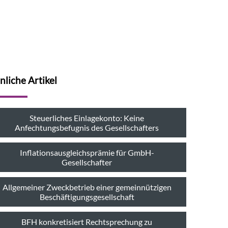
nliche Artikel
Steuerliches Einlagekonto: Keine
Anfechtungsbefugnis des Gesellschafters
Inflationsausgleichsprämie für GmbH-
Gesellschafter
Allgemeiner Zweckbetrieb einer gemeinnützigen
Beschäftigungsgesellschaft
BFH konkretisiert Rechtsprechung zu